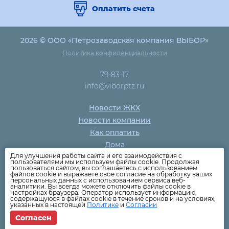
Оплатить счета
2026 © ООО «Петрозаводская компания ВЫБОР»
Политика конфиденциальности
79-83-17
info@viborptz.ru
Новости ЖКХ
Новости компании
Как оплатить
Дома
Для улучшения работы сайта и его взаимодействия с
Раскрытие информации
пользователями мы используем файлы cookie. Продолжая
пользоваться сайтом, вы соглашаетесь с использованием
Вопросы
файлов cookie и выражаете своё согласие на обработку ваших
персональных данных с использованием сервиса веб-
аналитики. Вы всегда можете отключить файлы cookie в
настройках браузера. Оператор использует информацию,
содержащуюся в файлах cookie в течение сроков и на условиях,
указанных в настоящей
Политике
и
Согласии
Согласен